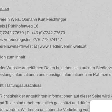
geber
verein Wels, Obmann Kurt Feichtinger
ls | Pühlhoferweg 16
(0)7242 77670 | F: +43 (0)7242 77670
es Vereinsregister: ZVR 772974147
verein.wels@liwest.at | www.siedlerverein-wels.at
tion zum Inhalt
 der Website angeführten Daten beziehen sich auf den Siedlerve
eistungsinformationen und sonstige Informationen im Rahmen de
ht, Haftungsausschluss
 Richtigkeit der angeführten Informationen auf dieser Seite wi
und Texte sind urheberrechtlich geschützt und dürfen ohne vorh
et werden. Wir freuen uns über die Verlinkung von anderen Sei