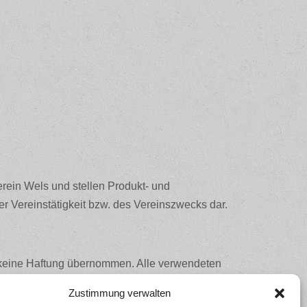
rein Wels und stellen Produkt- und
r Vereinstätigkeit bzw. des Vereinszwecks dar.
rd keine Haftung übernommen. Alle verwendeten
erige Zustimmung des Siedlerverein Wels nicht
Zustimmung verwalten
ten, insofern diese nicht den Eindruck erwecken,