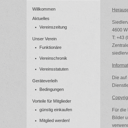
Willkommen
Heraus
Aktuelles
Siedler
Vereinszeitung
4600 We
T: +43 
Unser Verein
Zentral
Funktionäre
siedler
Vereinschronik
Informa
Vereinsstatuten
Die auf
Geräteverleih
Dienstl
Bedingungen
Copyrig
Vorteile für Mitglieder
günstig einkaufen
Für die
Bilder 
Mitglied werden!
verwend