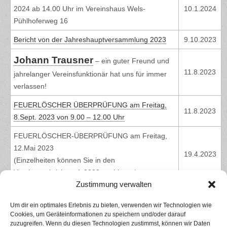
2024 ab 14.00 Uhr im Vereinshaus Wels-
10.1.2024
Pühlhoferweg 16
Bericht von der Jahreshauptversammlung 2023
9.10.2023
Johann Trausner
– ein guter Freund und
11.8.2023
jahrelanger Vereinsfunktionär hat uns für immer
verlassen!
FEUERLÖSCHER ÜBERPRÜFUNG am Freitag,
11.8.2023
8.Sept. 2023 von 9.00 – 12.00 Uhr
FEUERLÖSCHER-ÜBERPRÜFUNG am Freitag,
12.Mai 2023
19.4.2023
(Einzelheiten können Sie in den
Vereinsnachrichten 1-2023 nachlesen)
Zustimmung verwalten
INFORMATIONSVERANSTALTUNG
„Heizungsumstellung auf Pellets, Wärmepumpe
9.4.2023
Um dir ein optimales Erlebnis zu bieten, verwenden wir Technologien wie
Cookies, um Geräteinformationen zu speichern und/oder darauf
oder Photovoltaik
zuzugreifen. Wenn du diesen Technologien zustimmst, können wir Daten